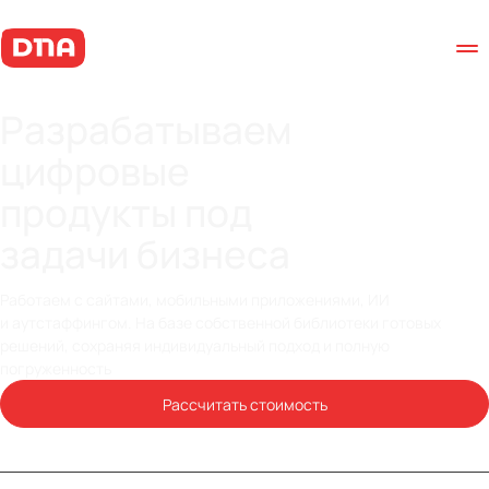
Разрабатываем
цифровые
продукты под
задачи бизнеса
Работаем с сайтами, мобильными приложениями, ИИ
и аутстаффингом. На базе собственной библиотеки готовых
решений, сохраняя индивидуальный подход и полную
погруженность
Рассчитать стоимость