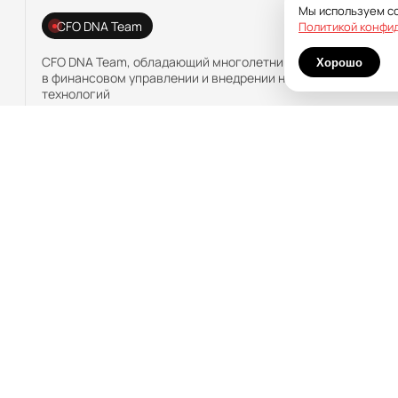
Мы используем co
CFO DNA Team
Политикой конфи
CFO DNA Team, обладающий многолетним опытом
Хорошо
в финансовом управлении и внедрении новых
технологий
Разработка
Участие в инновационных разработках в таких
сферах, как управление воздушным движением
и автоматизация морского транспорта
Создание
Создание платформы CoActivity, ставшей
победителем нескольких акселераторов, включая
Сколково и Синергию