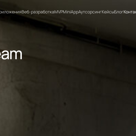
риложения
Веб-разработка
MVP
MiniApp
Аутсорсинг
Кейсы
Блог
Конта
eam