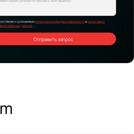
 согласен с условиями
политики конфиденциальности
и
политики о
ерсональных данных
Отправить запрос
am