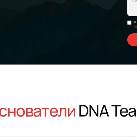
Я
п
снователи
DNA Te