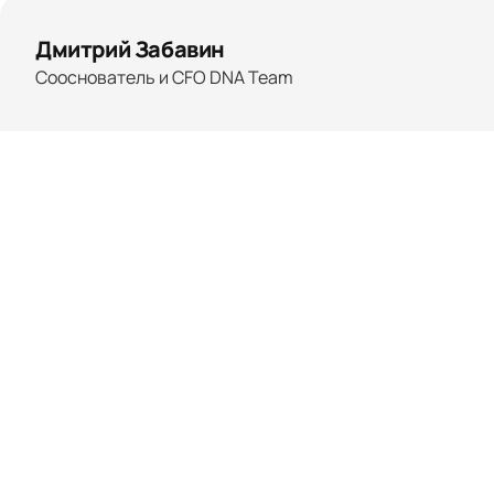
Дмитрий Забавин
Сооснователь и CFO DNA Team
Дмитрий — финансовый и операционный
директор DNA Team. Отвечает
за финансовую стратегию компании,
управление ресурсами и оптимизацию
бизнес-процессов. Дмитрий имеет опыт
работы с крупнейшими российскими
брендами в сфере мобильных приложений
и веб-сервисов
Написать в телеграм
Подробнее