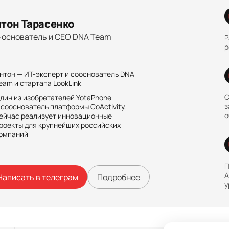
тон Тарасенко
-основатель и CEO DNA Team
Р
р
нтон — ИТ-эксперт и сооснователь DNA
eam и стартапа LookLink
С
дин из изобретателей YotaPhone
з
 сооснователь платформы CoActivity,
о
ейчас реализует инновационные
роекты для крупнейших российских
омпаний
П
А
Написать в телеграм
Подробнее
у