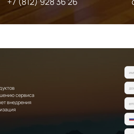
+7 (812) 928 36 26
дуктов
чшению сервиса
чет внедрения
тизация