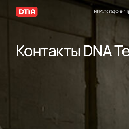
ИИ
Аутстаффинг
П
Контакты DNA T