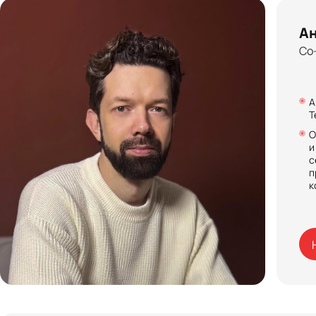
Ан
Со
А
T
О
и
с
п
к