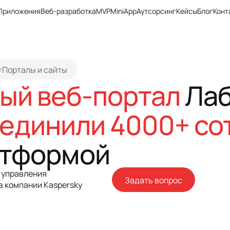
Приложения
Веб-разработка
MVP
MiniApp
Аутсорсинг
Кейсы
Блог
Конт
Порталы и сайты
ый веб-портал
Лаб
единили 4000+ со
атформой
 управления
Задать вопрос
 компании Kaspersky