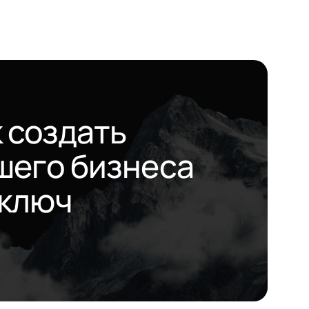
к создать
шего бизнеса
 ключ