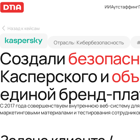
ИИ
Аутстаффинг
Назад к кейсам
Отрасль: Кибербезопасность
#
Создали
безопасн
Касперского и
объ
единой бренд-пл
С 2017 года совершенствуем внутреннюю веб-систему для
маркетинговыми материалами и тестирования сотрудников
Задача клиента /