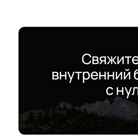
Свяжитес
внутренний 
с ну