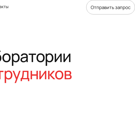
акты
Отправить запрос
оратории
трудников