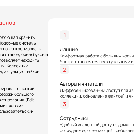
зделов
1
воляющая хранить,
 Подобные системы
ажно контролировать
Данные
оготипов, брендбуков и
Комфортная работа с большим колич
 позволяет находить
быстро становятся неактуальными и
ым. Коллекции
2
, а функция лайков
Авторы и читатели
рирован с лентой
Дифференцированный доступ для авт
ддержки большого
коллекции, обновление файлов) и чи
ктирования (Edit
3
ими правами
пользовательский
Сотрудники
Удобный удаленный доступ с домашн
сотрудников, отвечающий требован