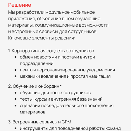
нужна была внутренняя CRM и набор сервисных
Решение
инструментов под разные команды
Мы разработали модульное мобильное
Отдельным вызовом были сжатые сроки, встраивание
приложение, объединив в нём обучающие
в существующий IT-контур и необходимость
материалы, коммуникационные возможности
соблюдения всех требований брендбука JTI
и встроенные сервисы для сотрудников
Ключевые элементы решения:
1. Корпоративная соцсеть сотрудников
обмен новостями и постами внутри
подразделений
лента и персонализированные уведомления
механики вовлечения и простая навигация
2. Обучение и онбординг
обучение для новых сотрудников
тесты, курсы и внутренняя база знаний
сценарии последовательного прохождения
материалов
3. Встроенные сервисы и CRM
инструменты для повседневной работы команд