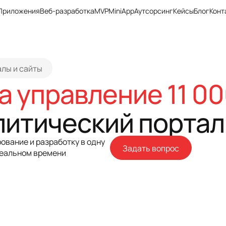
Приложения
Веб-разработка
MVP
MiniApp
Аутсорсинг
Кейсы
Блог
Конт
лы и сайты
а управление 11 00
литический портал
ование и разработку в одну
Задать вопрос
реальном времени