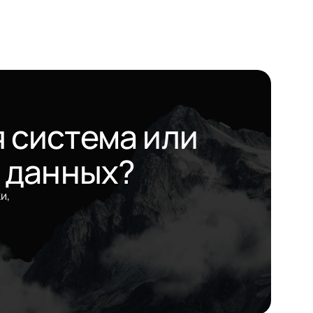
 система или
 данных?
и,