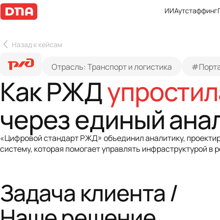
ИИ
Аутстаффинг
Назад к кейсам
Отрасль: Транспорт и логистика
#Порта
Как РЖД
упростил
через единый ана
«Цифровой стандарт РЖД» объединил аналитику, проектир
систему, которая помогает управлять инфраструктурой в 
Задача клиента /
Наше решение