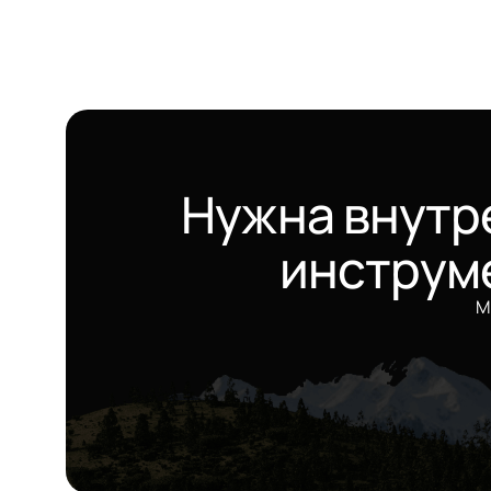
Нужна внутр
инструм
М