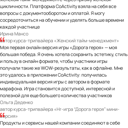
цикличности. Платформа CoActivity взяла на себя все
вопросы с документооборотом и оплатой. Я могу
сосредоточиться на обучении и уделять больше времени
каждой участнице
“
Ирина Мансо
автор курса-трипвайера «Женский тайм-менеджмент»
Моя первая онлайн версия игры «Дорога героя» — моя
большая победа. Я очень хотела сохранить эстетику, стиль
и пользу в онлайн формате, чтобы участники игры
получали такие же WOW-результаты, как в офлайне. Мне
это удалось в приложении CoActivity: получилась
индивидуальная версия игры с автором в формате
марафона. Игра становится доступной, интересной и
полезной для еще большего количества участников
Ольга Деденко
“
автор курса-трипвайера «Hr-игра “Дорога героя” мини-
версия»
Продукты и сервисы нашей компании соединяют в себе