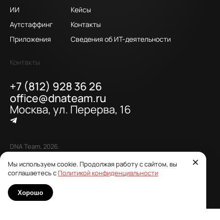
ИИ
Кейсы
Аутстаффинг
Контакты
Приложения
Сведения об ИТ-деятельности
Контакты
+7 (812) 928 36 26
office@dnateam.ru
Москва, ул. Перерва, 16
DNA Team, 2026.
ООО «ДИЭНЭЙ» ИНН 7806572951
×
Мы используем cookie. Продолжая работу с сайтом, вы
Политика конфиденциальности
соглашаетесь с
Политикой конфиденциальности
Политика в отношении обработки персональных данных
Хорошо