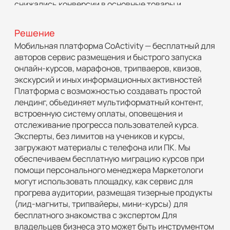
снижались конверсии в основные товары и
лояльность клиентов
Решение
Мобильная платформа CoActivity — бесплатный для
авторов сервис размещения и быстрого запуска
“
онлайн-курсов, марафонов, трипваеров, квизов,
экскурсий и иных информационных активностей
Платформа с возможностью создавать простой
Как отмечают создатели образовательной
лендинг, объединяет мультиформатный контент,
платформы CoActivity Антон Тарасенко и Дмитрий
встроенную систему оплаты, оповещения и
Забавин, статистика показывает, что только 25%
отслеживание прогресса пользователей курса.
пользователей доходят до конца обучения
Эксперты, без лимитов на учеников и курсы,
загружают материалы с телефона или ПК. Мы
обеспечиваем бесплатную миграцию курсов при
помощи персонального менеджера Маркетологи
могут использовать площадку, как сервис для
прогрева аудитории, размещая тизерные продукты
(лид-магниты, трипвайеры, мини-курсы) для
бесплатного знакомства с экспертом Для
владельцев бизнеса это может быть инструментом