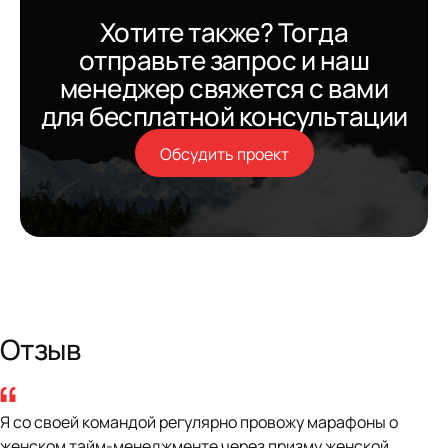
Хотите также? Тогда
отправьте запрос и наш
менеджер свяжется с вами
для бесплатной консультации
Обсудить проект
Отзыв
“
Я со своей командой регулярно провожу марафоны о
женском тайм-менеджменте через призму женской