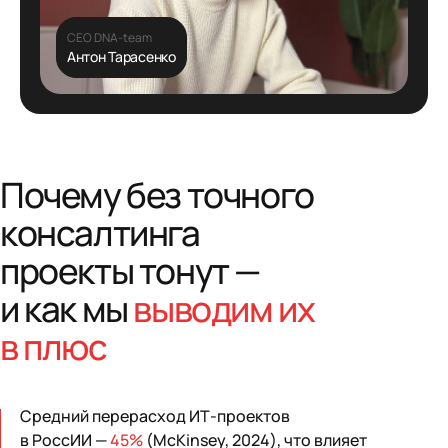
CEO DNA-team
Антон Тарасенко
Почему без точного
консалтинга
проекты тонут —
и как мы
выводим их
в плюс
Средний перерасход ИТ‑проектов
в РоссИИ —
45%
(McKinsey, 2024), что влияет