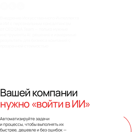
✦
Внедрение Искусственного Интеллекта
и ИИ с персональным консалтингом
от CEO DNA Team — только нужные
инструменты AI, решения и измеримые
результаты для бизнеса компаний с
прозрачной стоимостью
Вашей компании
нужно «войти в ИИ»
Автоматизируйте задачи
и процессы, чтобы выполнять их
быстрее, дешевле и без ошибок —